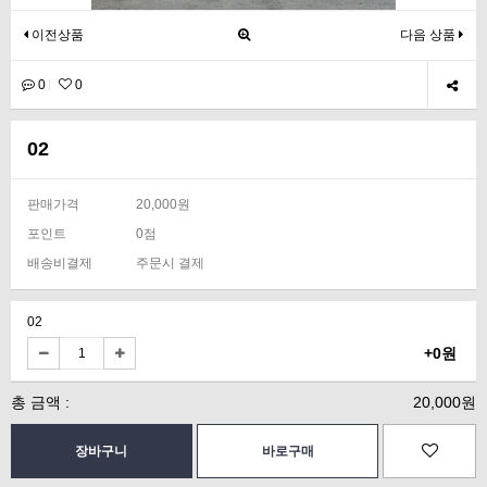
이전상품
다음 상품
0
0
02
판매가격
20,000원
포인트
0점
배송비결제
주문시 결제
02
+0원
총 금액 :
20,000원